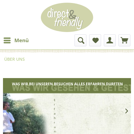
Menü
ÜBER UNS
WAS WIR BEI UNSEREN BESUCHEN ALLES ERFAHREN DURFTEN
E
r
f
a
h
r
u
n