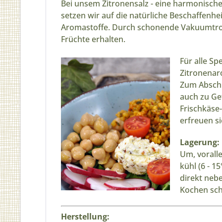
Bei unsem Zitronensalz - eine harmonische
setzen wir auf die natürliche Beschaffenhei
Aromastoffe. Durch schonende Vakuumtroc
Früchte erhalten.
Für alle Sp
Zitronenar
Zum Abschm
auch zu Gef
Frischkäse
erfreuen si
Lagerung:
Um, vorall
kühl (6 - 15
direkt neb
Kochen sch
Herstellung: