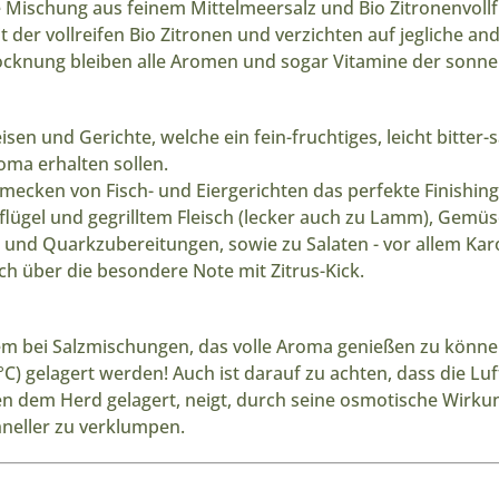
 Mischung aus feinem Mittelmeersalz und Bio Zitronenvollf
t der vollreifen Bio Zitronen und verzichten auf jegliche an
knung bleiben alle Aromen und sogar Vitamine der sonne
eisen und Gerichte, welche ein fein-fruchtiges, leicht bitter-
oma erhalten sollen.
ecken von Fisch- und Eiergerichten das perfekte Finishing-
lügel und gegrilltem Fleisch (lecker auch zu Lamm), Gemüse
- und Quarkzubereitungen, sowie zu Salaten - vor allem Kar
ch über die besondere Note mit Zitrus-Kick.
em bei Salzmischungen, das volle Aroma genießen zu können,
°C
) gelagert werden! Auch ist darauf zu achten, dass die Luft
en dem Herd gelagert, neigt, durch seine osmotische Wirk
neller zu verklumpen.