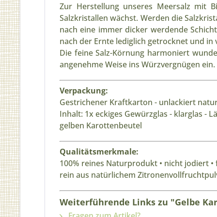
Zur Herstellung unseres Meersalz mit B
Salzkristallen wächst. Werden die Salzkris
nach eine immer dicker werdende Schicht
nach der Ernte lediglich getrocknet und i
Die feine Salz-Körnung harmoniert wunde
angenehme Weise ins Würzvergnügen ein.
Verpackung:
Gestrichener Kraftkarton - unlackiert natur
Inhalt: 1x eckiges Gewürzglas - klarglas -
gelben Karottenbeutel
Qualitätsmerkmale:
100% reines Naturprodukt • nicht jodiert •
rein aus natürlichem Zitronenvollfruchtpul
Weiterführende Links zu "Gelbe Kar
Fragen zum Artikel?