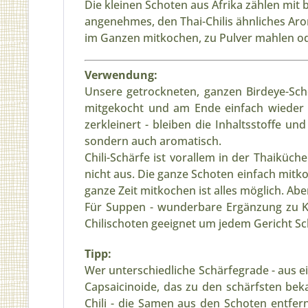
Die kleinen Schoten aus Afrika zählen mit 
angenehmes, den Thai-Chilis ähnliches Aro
im Ganzen mitkochen, zu Pulver mahlen od
Verwendung:
Unsere getrockneten, ganzen Birdeye-Sch
mitgekocht und am Ende einfach wieder e
zerkleinert - bleiben die Inhaltsstoffe un
sondern auch aromatisch.
Chili-Schärfe ist vorallem in der Thaiküche
nicht aus.
Die g
anze Schoten einfach mitko
ganze Zeit mitkochen ist alles möglich. Ab
Für Suppen - wunderbare Ergänzung zu Kür
Chilischoten geeignet um jedem Gericht Sc
Tipp:
Wer unterschiedliche Schärfegrade - aus ei
Capsaicinoide, das zu den schärfsten be
Chili - die Samen aus den Schoten entfe