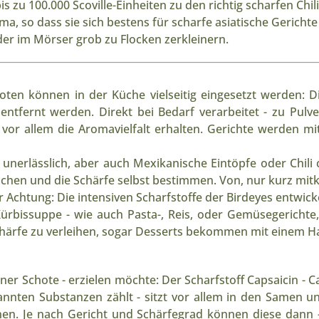
bis zu 100.000 Scoville-Einheiten zu den richtig scharfen Ch
ma, so dass sie sich bestens für scharfe asiatische Gerich
er im Mörser grob zu Flocken zerkleinern.
oten können in der Küche vielseitig eingesetzt werden
ntfernt werden. Direkt bei Bedarf verarbeitet - zu Pul
d vor allem die Aromavielfalt erhalten. Gerichte werden mit 
 u
nerlässlich, aber auch
Mexikanische Eintöpfe oder Chili
chen und die Schärfe selbst bestimmen. Von, nur kurz mitk
er
Achtung: Die intensiven Scharfstoffe der Birdeyes entwic
bissuppe - wie auch Pasta-, Reis, oder Gemüsegerichte, di
härfe zu verleihen, sogar Desserts bekommen mit einem Hau
ner Schote - erzielen möchte: Der Scharfstoff Capsaicin - Ca
kannten Substanzen zählt - sitzt vor allem in den Samen
rnen. Je nach Gericht und Schärfegrad können diese dann 