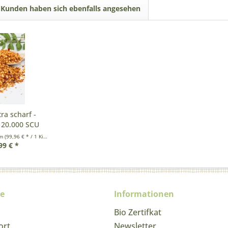
Kunden haben sich ebenfalls angesehen
tra scharf -
120.000 SCU
mm
(99,96 € * / 1 Kilogramm)
99 € *
ce
Informationen
Bio Zertifkat
ort
Newsletter