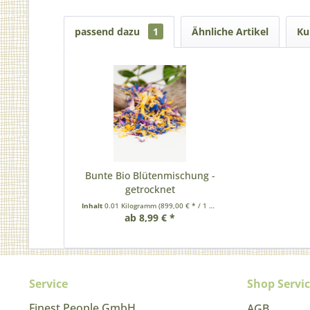
passend dazu
1
Ähnliche Artikel
Ku
Bunte Bio Blütenmischung -
getrocknet
Inhalt
0.01 Kilogramm
(899,00 € * / 1 Kilogramm)
ab 8,99 € *
Service
Shop Servi
Finest People GmbH
AGB