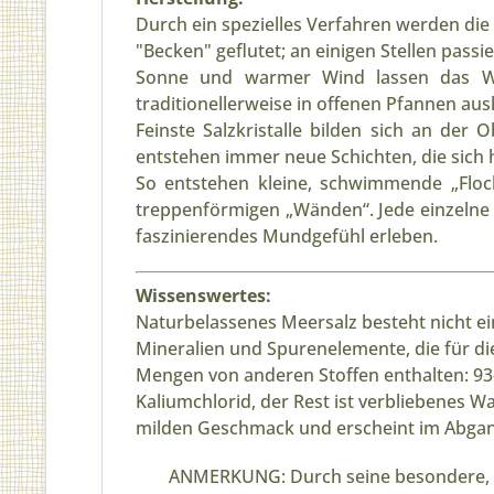
Durch ein spezielles Verfahren werden die
"Becken" geflutet; an einigen Stellen passi
Sonne und warmer Wind lassen das Was
traditionellerweise in offenen Pfannen ausk
Feinste Salzkristalle bilden sich an der
entstehen immer neue Schichten, die sich
So entstehen kleine, schwimmende „Flock
treppenförmigen „Wänden“. Jede einzelne F
faszinierendes Mundgefühl erleben.
Wissenswertes:
Naturbelassenes Meersalz besteht nicht ei
Mineralien und Spurenelemente, die für d
Mengen von anderen Stoffen enthalten: 93
Kaliumchlorid, der Rest ist verbliebenes Wa
milden Geschmack und erscheint im Abgang
ANMERKUNG: Durch seine besondere, kris