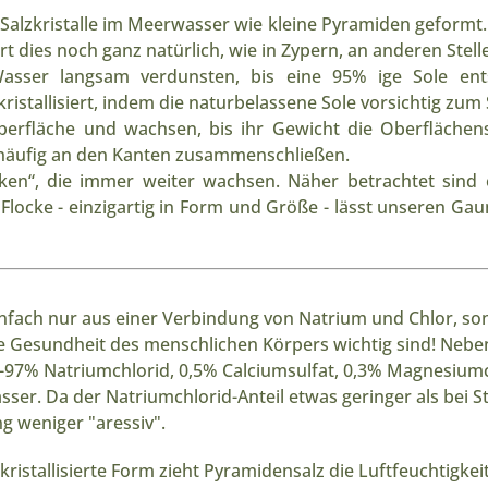
 Salzkristalle im Meerwasser wie kleine Pyramiden geformt.
ert dies noch ganz natürlich, wie in Zypern, an anderen Ste
ser langsam verdunsten, bis eine 95% ige Sole ent
ristallisiert, indem die naturbelassene Sole vorsichtig zum
 Oberfläche und wachsen, bis ihr Gewicht die Oberfläche
 häufig an den Kanten zusammenschließen.
en“, die immer weiter wachsen. Näher betrachtet sind 
locke - einzigartig in Form und Größe - lässt unseren Ga
nfach nur aus einer Verbindung von Natrium und Chlor, son
ie Gesundheit des menschlichen Körpers wichtig sind! Nebe
-97% Natriumchlorid, 0,5% Calciumsulfat, 0,3% Magnesiumc
sser. Da der Natriumchlorid-Anteil etwas geringer als bei St
 weniger "aressiv".
tallisierte Form zieht Pyramidensalz die Luftfeuchtigkeit 