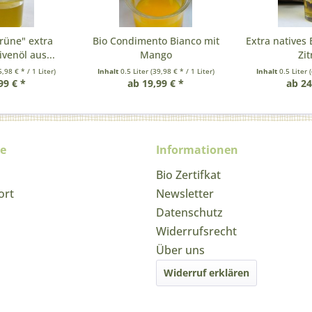
rüne" extra
Bio Condimento Bianco mit
Extra natives 
ivenöl aus...
Mango
Zi
5,98 € * / 1 Liter)
Inhalt
0.5 Liter
(39,98 € * / 1 Liter)
Inhalt
0.5 Liter
(
99 € *
ab 19,99 € *
ab 24
ce
Informationen
Bio Zertifkat
ort
Newsletter
Datenschutz
Widerrufsrecht
Über uns
Widerruf erklären