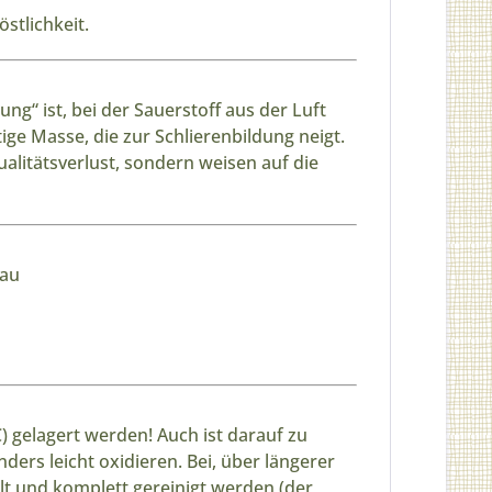
stlichkeit.
g“ ist, bei der Sauerstoff aus der Luft
tige Masse, die zur Schlierenbildung neigt.
itätsverlust, sondern weisen auf die
bau
C
) gelagert werden! Auch ist darauf zu
rs leicht oxidieren. Bei, über längerer
elt und komplett gereinigt werden (der