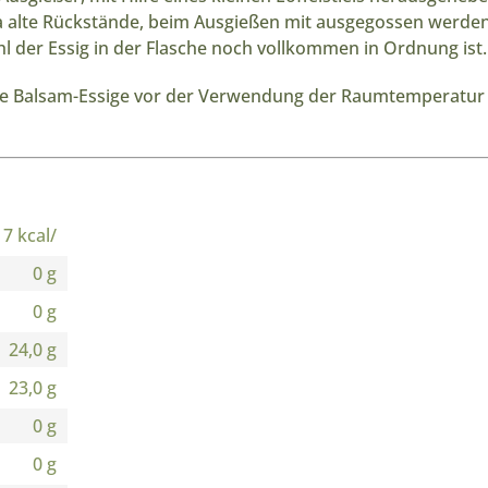
), da alte Rückstände, beim Ausgießen mit ausgegossen we
l der Essig in der Flasche noch vollkommen in Ordnung ist.
ere Balsam-Essige vor der Verwendung der Raumtemperatur
17 kcal/
0 g
0 g
24,0 g
23,0 g
0 g
0 g