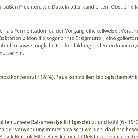
süßen Früchten, wie Datteln oder kandiertem Obst eine Kö
n als Fermentation, da der Vorgang eine teilweise „Veratmun
 Bakterien bilden die sogenannte
Essigmutter;
eine gallertar
oden sowie mögliche Flockenbildung bedeuten keinen Qual
mutter hin.
mostkonzentrat* (28%), *aus kontrolliert biologischem An
lten unsere Balsamessige lichtgeschützt und kühl (6 - 15
°
h der Verwendung immer abwischt werden, da diese besonde
Ausgießer, mit Hilfe eines kleinen Löffelstiels herausgeheb