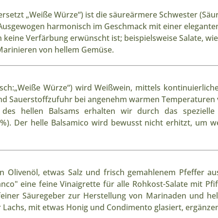
rsetzt „Weiße Würze“) ist die säureärmere Schwester (Säur
Ausgewogen harmonisch im Geschmack mit einer eleganten
keine Verfärbung erwünscht ist; beispielsweise Salate, wie K
Marinieren von hellem Gemüse.
sch:„Weiße Würze“) wird Weißwein, mittels kontinuierlich
 und Sauerstoffzufuhr bei angenehm warmen Temperaturen v
des hellen Balsams erhalten wir durch das spezielle
). Der helle Balsamico wird bewusst nicht erhitzt, um 
n Olivenöl, etwas Salz und frisch gemahlenem Pfeffer au
" eine feine Vinaigrette für alle Rohkost-Salate mit Pfif
s feiner Säuregeber zur Herstellung von Marinaden und hell
r Lachs, mit etwas Honig und Condimento glasiert, ergänze