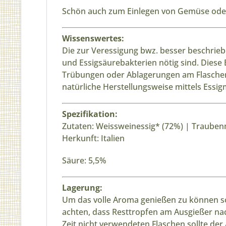
Schön auch zum Einlegen von Gemüse oder 
Wissenswertes:
Die zur Veressigung bwz. besser beschriebe
und Essigsäurebakterien nötig sind. Diese
Trübungen oder Ablagerungen am Flaschenb
natürliche Herstellungsweise mittels Essig
Spezifikation:
Zutaten: Weissweinessig* (72%) | Trauben
Herkunft: Italien
Säure: 5,5%
Lagerung:
Um das volle Aroma genießen zu können sol
achten, dass Resttropfen am Ausgießer nac
Zeit nicht verwendeten Flaschen sollte der 