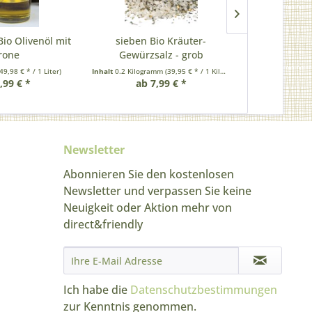
Bio Olivenöl mit
sieben Bio Kräuter-
Griechische
trone
Gewürzsalz - grob
sideritis
49,98 € * / 1 Liter)
Inhalt
0.2 Kilogramm
(39,95 € * / 1 Kilogramm)
Inhalt
0.1 Kilog
,99 € *
ab 7,99 € *
ab 1
Newsletter
Abonnieren Sie den kostenlosen
Newsletter und verpassen Sie keine
Neuigkeit oder Aktion mehr von
direct&friendly
Ich habe die
Datenschutzbestimmungen
zur Kenntnis genommen.