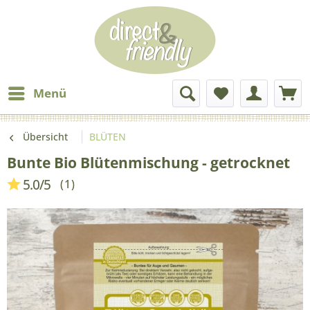
Menü
Übersicht
BLÜTEN
Bunte Bio Blütenmischung - getrocknet
5.0
/
5
(
1
)