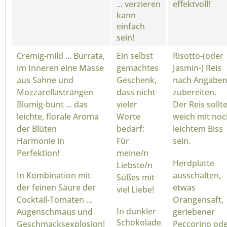
... verzieren
effektvoll!
kann
einfach
sein!
Cremig-mild ... Burrata,
Ein selbst
Risotto-(oder
im Inneren eine Masse
gemachtes
Jasmin-) Reis
aus Sahne und
Geschenk,
nach Angabe
Mozzarellasträngen
dass nicht
zubereiten.
Blumig-bunt ... das
vieler
Der Reis sollt
leichte, florale Aroma
Worte
weich mit noc
der Blüten
bedarf:
leichtem Biss
Harmonie in
Für
sein.
Perfektion!
meine/n
Herdplatte
Liebste/n
In Kombination mit
ausschalten,
Süßes mit
der feinen Säure der
etwas
viel Liebe!
Cocktail-Tomaten ...
Orangensaft,
In dunkler
Augenschmaus und
geriebener
Schokolade
Geschmacksexplosion!
Peccorino od