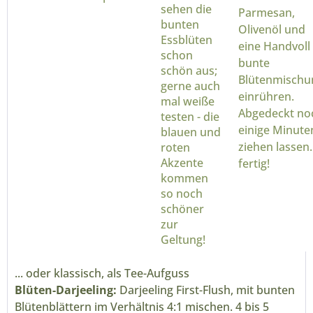
sehen die
Parmesan,
bunten
Olivenöl und
Essblüten
eine Handvoll
schon
bunte
schön aus;
Blütenmischu
gerne auch
einrühren.
mal weiße
Abgedeckt no
testen - die
einige Minute
blauen und
ziehen lassen..
roten
Akzente
fertig!
kommen
so noch
schöner
zur
Geltung!
... oder klassisch, als Tee-Aufguss
Blüten-Darjeeling:
Darjeeling First-Flush, mit bunten
Blütenblättern im Verhältnis 4:1 mischen. 4 bis 5